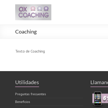
Saltar
oxCoaching
al
contenido
Llamanos
al
619
Coaching
948
044
Texto de Coaching
Utilidades
Llaman
Preguntas frecuentes
Beneficios