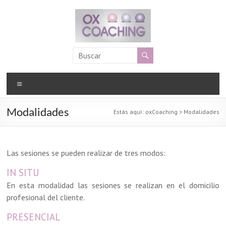
Saltar
al
contenido
oxCoaching
Llamanos
Menú
al
619
Modalidades
948
Estás aquí:
oxCoaching
>
Modalidades
044
Las sesiones se pueden realizar de tres modos:
IN SITU
En esta modalidad las sesiones se realizan en el domicilio
profesional del cliente.
PRESENCIAL